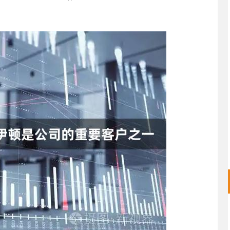
沪深300
4694.44
.42%
43.13
0.93%