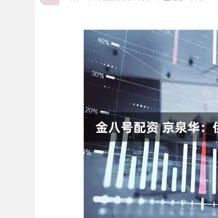
深证成指
14311.01
.68
1.02%
200.89
1