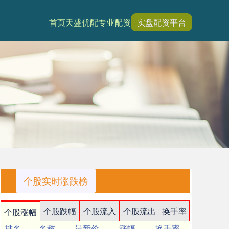
首页
天盛优配
专业配资
实盘配资平台
个股实时涨跌榜
个股跌幅
个股流入
个股流出
换手率
个股涨幅
排名
名称
最新价
涨幅
换手率