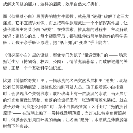
成解决问题的能力，这样的启蒙，效果自然大打折扣。
而《侦探菜小白》最厉害的地方牛跟投，就是用 “谜题” 破解了这三大
痛点。它不直接讲知识，而是把科学原理藏进一个个侦探案件里，让
孩子跟着主角菜小白 “破案”，在找线索、推真相的过程中，主动解锁
知识；更贴心的是，每个谜题背后，都能延伸出简单易操作的科学实
验，让孩子亲手验证原理，把 “纸上知识” 变成 “手上能力”。
《侦探菜小白》里的谜题，都像专门为孩子 “量身定制” 的 —— 场景
贴近生活（博物馆、校园、公园），情节充满悬念，而破解谜题的关
键，正是一个个基础科学知识点。
比如《博物馆奇案》里，一幅珍贵的名画突然从展柜里 “消失”，现场
没有任何撬动痕迹，监控也没拍到可疑人员。孩子跟着菜小白排查
时，会发现几个关键线索：展柜玻璃上有一层淡淡的水渍、当天展厅
的灯光角度做过调整、角落的垃圾桶里有一张透明薄膜包装纸。就在
孩子好奇 “到底怎么回事” 时，菜小白揭晓答案：凶手用了 “光的折射
原理”—— 在玻璃上贴了一层特殊透明薄膜，当灯光以特定角度照射
时，薄膜会反射周围环境的画面，让名画 “隐身”，水渍就是薄膜脱落
时留下的痕迹。