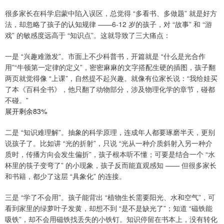
很多家长在科学启蒙中陷入误区，总觉得 “多看书、多做题” 就是好方
法，却忽略了孩子的认知规律 ——6-12 岁的孩子，对 “故事” 和 “游
戏” 的敏感度远高于 “知识点”。这就导致了三大痛点：
一是 “兴趣难激发”。市面上不少科普书，开篇就是 “什么是光合作
用”“牛顿第一定律的定义”，密密麻麻的文字搭配生硬的插图，孩子翻
两页就觉得像 “上课”，自然提不起兴趣。就像有位家长说：“我给娃买
了本《百科全书》，他只翻了动物部分，涉及物理化学的章节，碰都
不碰。”
展开剩余83%
二是 “知识难理解”。抽象的科学原理，连成年人都要琢磨半天，更别
说孩子了。比如讲 “光的折射”，只说 “光从一种介质斜射入另一种介
质时，传播方向会发生偏折”，孩子根本听不懂；可要是结合一个 “水
杯里的筷子变弯了” 的小现象，孩子反而能直观感知 —— 但很多家长
和书籍，都少了这层 “具象化” 的连接。
三是 “学了不会用”。孩子能背出 “植物生长需要阳光、水和空气”，可
看到家里的绿萝叶子发黄，却想不到 “是不是缺光了”；知道 “磁铁能
吸铁”，却不会用磁铁找丢失的小铁钉。知识停留在书本上，没有转化