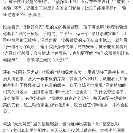
“让孩子留住兴趣的关键”。《侦探菜小白》不仅在书中设计了 “破案小
实验” 环节，还推出了对应的实验文创套装，让孩子能亲手操作，验
证谜题里的科学原理。
比如看完 “博物馆奇案” 里的光的折射谜题，孩子可以用 “物理实验迷
你套装” 里的三棱镜、手电筒、白卡纸，做一个 “彩虹形成实验”：用
手电筒照射三棱镜，调整角度，让折射后的光落在白卡纸上，就能看
到一道小小的彩虹。这个实验操作简单，材料安全，孩子能直观看到
“光经过折射后，会分解成七种颜色”，也能更理解 “为什么薄膜能让名
画隐身”—— 原来都是光的 “小把戏”。
还有 “校园花园之谜” 对应的 “植物吸水实验”：用透明杯子装半杯水，
滴几滴色素，放入一根带根的芹菜，静置几个小时后，就能看到芹菜
的茎和叶子慢慢变成了色素的颜色。孩子会惊喜地发现 “原来植物的
根真的能吸水，还能把水送到叶子上”，也会明白 “为什么管道堵了，
花会枯萎”。有位妈妈说：“我家娃做完这个实验，每天都要去观察芹
菜的变化，还主动给家里的绿植浇水，说‘要让它们喝饱水，才不会枯
萎’。”
就连 “天文疑云” 里的星座谜题，也能延伸出实验：用 “星空投影
灯”（文创套装里的配件）在天花板上投射出猎户座、大熊座的图案，