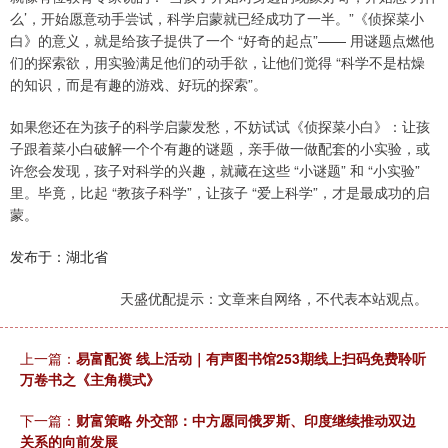
么’，开始愿意动手尝试，科学启蒙就已经成功了一半。”《侦探菜小
白》的意义，就是给孩子提供了一个 “好奇的起点”—— 用谜题点燃他
们的探索欲，用实验满足他们的动手欲，让他们觉得 “科学不是枯燥
的知识，而是有趣的游戏、好玩的探索”。
如果您还在为孩子的科学启蒙发愁，不妨试试《侦探菜小白》：让孩
子跟着菜小白破解一个个有趣的谜题，亲手做一做配套的小实验，或
许您会发现，孩子对科学的兴趣，就藏在这些 “小谜题” 和 “小实验”
里。毕竟，比起 “教孩子科学”，让孩子 “爱上科学”，才是最成功的启
蒙。
发布于：湖北省
天盛优配提示：文章来自网络，不代表本站观点。
上一篇：
易富配资 线上活动｜有声图书馆253期线上扫码免费聆听
万卷书之《主角模式》
下一篇：
财富策略 外交部：中方愿同俄罗斯、印度继续推动双边
关系的向前发展