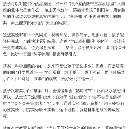
孩子可以对照书中的星座图，找一找 “猎户座的腰带三星在哪里”“大熊
座的北斗七星像什么”。晚上天气好时，还能带着孩子到阳台，用套装
里的迷你望远镜观察真实的星空，让 “星座知识” 不再是书本上的图
案，而是能亲眼看到的 “天上的风景”。
这些实验都有一个共同点：材料常见、操作简单、现象明显，孩子能
轻松完成，也能快速看到结果。这种 “付出就有回报” 的体验，会让孩
子更有成就感，也更愿意探索 —— 毕竟，亲手做出彩虹、看到芹菜变
色，比听一百遍 “科学原理” 都更有吸引力。
其实，科学启蒙的核心，从来不是让孩子记住多少知识点，而是培养
他们的 “科学思维”—— 学会观察、敢于提问、善于验证。而《侦探菜
小白》用 “谜题 + 实验” 的模式，恰好做到了这一点。
孩子跟着菜小白 “破案” 时，会慢慢学会 “观察细节”：比如从水渍想到
薄膜，从土壤干燥想到缺水；会敢于 “提出假设”：“会不会是光的折
射？”“会不会是管道堵了？”；更会通过实验 “验证猜想”：用三棱镜做
彩虹实验，用芹菜做吸水实验。这个过程，就是科学思维的养成过
程。
就像有位教育专家说的：“当孩子开始对身边的现象好奇，开始想‘为什