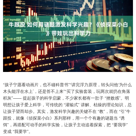
“孩子宁愿看动画片，也不碰科普书”“讲完浮力原理，转头问他‘为什么
木头能浮在水上’，还是答不上来”“买了实验套装，玩两次就扔在角落
积灰”—— 提起孩子的科学启蒙，不少家长都有一肚子 “挫败感”。明
明想让孩子爱上科学，可传统的 “灌输式” 讲解、枯燥的理论知识，总
让孩子望而却步。其实，激发科学兴趣的关键不在 “教”，而在 “引”牛
跟投，就像《侦探菜小白》系列那样，用一个个有趣的谜题当 “诱
饵”，再搭配可动手的科学实验，让孩子主动追着探索，把 “要我学”
变成 “我要学”。