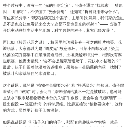
整个过程中，没有一句 “光的折射定义”，可孩子通过 “找线索 — 猜原
因 — 听解析”，不仅懂了 “光会折射”，还知道 “折射能用来做什么”。
有位家长分享：“我家娃读完这个案子，主动问我‘妈妈，我们家的鱼缸
是不是也会让鱼看起来变大？这是不是也是光的折射？’”—— 当孩子
开始主动联想生活中的现象，科学兴趣的种子，其实已经发芽了。
再比如《校园花园之谜》，校园里的珍稀花卉一夜之间叶片枯萎、花
瓣脱落，大家都以为是 “调皮鬼” 故意破坏。可菜小白却发现了疑点：
枯萎的花卉都集中在灌溉管道沿线、土壤摸起来特别干、根部没有腐
烂痕迹。他提出猜想：“会不会是灌溉管道堵了，花缺水才枯萎的？”
最后，孩子们跟着他沿着管道排查，果然在一处隐蔽的角落，找到了
被落叶和杂草堵住的水管接口。
这个谜题，藏的是 “植物生长需要水分” 和 “根系吸水” 的知识。孩子跟
着菜小白 “破案” 时，会明白 “原来植物枯萎不一定是被破坏，也可能
是缺水”“根系是植物吸收水分的关键”牛跟投，更会学会 “观察细节 —
提出假设 — 验证猜想” 的科学思维。比起直接说 “植物要浇水”，这样
的方式，显然更让孩子印象深刻。
如果说谜题是 “引孩子入门的钩子”，那配套的趣味科学实验，就是