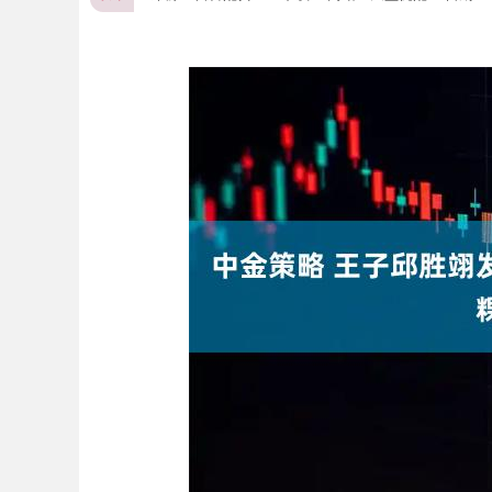
上证指数
3900.35
00
-0.01%
21.92
0.