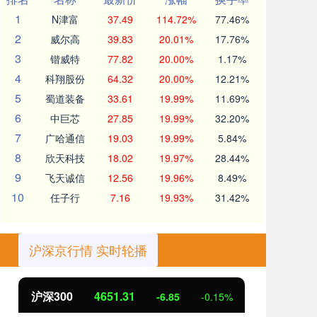
1
N津富
37.49
114.72%
77.46%
2
威尔高
39.83
20.01%
17.76%
3
锴威特
77.82
20.00%
1.17%
4
科翔股份
64.32
20.00%
12.21%
5
蜀道装备
33.61
19.99%
11.69%
6
中巨芯
27.85
19.99%
32.20%
7
广哈通信
19.03
19.99%
5.84%
8
欣天科技
18.02
19.97%
28.44%
9
飞天诚信
12.56
19.96%
8.49%
10
任子行
7.16
19.93%
31.42%
沪深京行情 实时轮播
沪深300
4651.31
北
-6.85
-0.15%