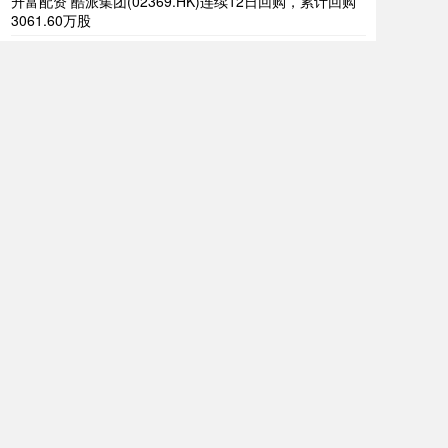
升富配资 酷派集团(02369.HK)连续12日回购，累计回购
3061.60万股