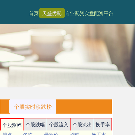
首页
天盛优配
专业配资
实盘配资平台
个股实时涨跌榜
个股跌幅
个股流入
个股流出
换手率
个股涨幅
排名
名称
最新价
涨幅
换手率