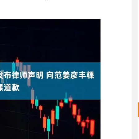
深证成指
14110.12
57%
-34.08
-0.24%