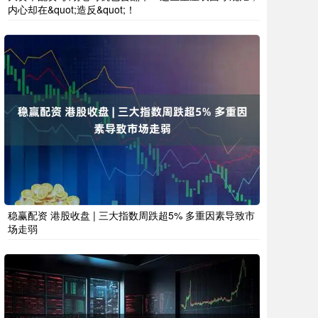
内心却在&quot;造反&quot;！
稳赢配资 港股收盘 | 三大指数周跌超5% 多重因素导致市
场走弱