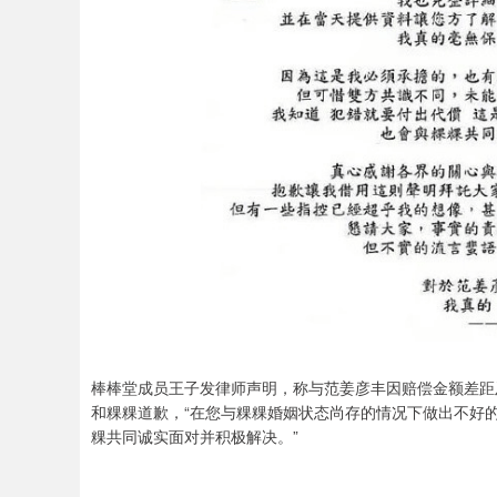
棒棒堂成员王子发律师声明，称与范姜彦丰因赔偿金额差距
和粿粿道歉，“在您与粿粿婚姻状态尚存的情况下做出不好的
粿共同诚实面对并积极解决。”