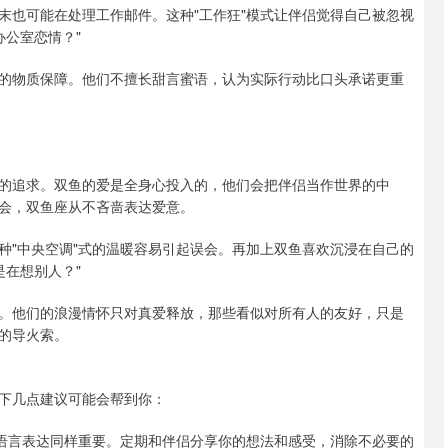
末也可能在处理工作邮件。这种"工作狂"模式让伴侣觉得自己被忽视
办公室恋情？"
的物质保障。他们不擅长甜言蜜语，认为实际行动比口头承诺更重
的追求。双鱼的爱是全身心投入的，他们会把伴侣当作世界的中
会，双鱼座从不吝啬表达爱意。
种"中央空调"式的温暖容易引起误会。再加上双鱼喜欢沉浸在自己的
是在想别人？"
。他们的浪漫情怀只对真爱释放，那些看似对所有人的友好，只是
的导火索。
下几点建议可能会帮到你：
的语言表达同样重要。定期和伴侣分享你的想法和感受，消除不必要的