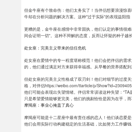
但金牛座有个致命伤：他们太务实了！当伴侣想要浪漫惊喜
牛却在分析问题的解决方案。这种"过于实际"的表现益阳指
更糟的是，金牛座在感情中非常固执，他们认定的事情很难
间会证明一切"。这种不辩解的态度，反而让怀疑的种子越
处女座：完美主义带来的信任危机
处女座在爱情中的专一程度堪称模范！他们会把伴侣的需求
的，他们通过满足对方来获得幸福感。从早餐的营养搭配到
但处女座的完美主义性格成了双刃剑！他们对细节的过度关
格，对伴侣https://weibo.com/ttarticle/p/Show?
他们可能会表现出失望情绪。伴侣常常误读这种失望："TA
只是希望爱情能够更完美，他们的挑剔恰恰是因为在乎，而
摩羯座：事业心掩盖了真心
摩羯座可能是十二星座中最有责任感的恋人！他们谈恋爱是
他们会用实际行动构建稳定的生活基础，比如努力工作赚钱