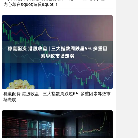
内心却在&quot;造反&quot;！
稳赢配资 港股收盘 | 三大指数周跌超5% 多重因素导致市
场走弱