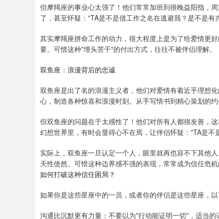
但摩羯座的事业心太强了！他们常常加班到很晚益阳指，周
了，甚至怀疑："TA是不是借工作之名在逃避我？是不是有
其实摩羯座拼命工作的动力，很大程度上是为了给爱情更好
要。可惜这种"埋头苦干"的付出方式，往往不被伴侣理解。
双鱼座：浪漫背后的忠诚
双鱼座是出了名的浪漫主义者，他们对爱情有着近乎理想化
心，制造各种惊喜和浪漫时刻。从手写情书到精心策划的约
但双鱼座的问题在于太感性了！他们对所有人都很友善，这
幻想世界里，有时会显得心不在焉，让伴侣怀疑："TA是不
实际上，双鱼座一旦认定一个人，眼里就再也容不下其他人
天性使然。可惜这种边界感不强的表现，常常成为信任危机
如何打破这种信任困局？
如果你是这些星座中的一员，或者你的伴侣是这些星座，以
沟通比沉默更有力量：不要以为"行动能证明一切"，适当