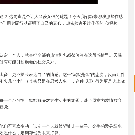
疑？ 这简直是个让人又爱又恨的谜题！今天我们就来聊聊那些在感
他们用实际行动证明了自己的真心，却依然逃不过伴侣的"侦探模
认定一个人，就会把全部的热情和忠诚都倾注在这段感情里。天蝎
所有可能引起误会的社交关系。
太多，更不擅长表达自己的情感。这种"沉默是金"的态度，反而让伴
消失几个小时（其实只是在思考人生），这种"失联"行为更是火上浇
每一个小习惯，默默解决对方生活中的难题，甚至愿意为爱情放弃
察觉。
他们不喜欢变动，认定一个人就希望能走一辈子。金牛的爱是细水
欢吃什么，定期存钱为未来打算。