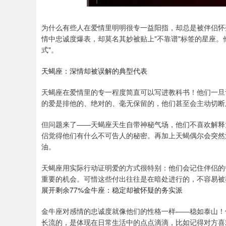
为什么有些人在爱情里明明很专一益阳指，却总是被伴侣怀
情中忠诚度爆表，却莫名其妙被贴上"不靠谱"标签的星座。
式"。
天蝎座：深情却被误解的典型代表
天蝎座在爱情里的专一程度简直可以写进教科书！他们一旦
的爱是排他的、绝对的、毫无保留的，他们甚至会主动切断
但问题来了——天蝎座天生自带神秘气场，他们不喜欢解释
侣觉得他们有什么不可告人的秘密。再加上天蝎偶尔会突然
油。
天蝎座用实际行动证明爱的方式很特别：他们会记住伴侣的
重要的机会。可惜这些付出往往是在暗处进行的，不容易被
展开剩余77%金牛座：稳定却被怀疑的务实派
金牛座对感情的忠诚度就像他们的性格一样——稳如泰山！
长流的，是体现在日常生活中的点点滴滴，比如记得对方喜