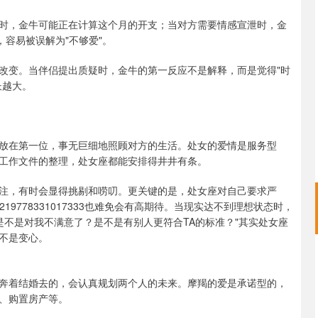
时，金牛可能正在计算这个月的开支；当对方需要情感宣泄时，金
，容易被误解为"不够爱"。
改变。当伴侣提出质疑时，金牛的第一反应不是解释，而是觉得"时
长越大。
放在第一位，事无巨细地照顾对方的生活。处女的爱情是服务型
工作文件的整理，处女座都能安排得井井有条。
注，有时会显得挑剔和唠叨。更关键的是，处女座对自己要求严
id=2309405219778331017333也难免会有高期待。当现实达不到理想状态时，
是不是对我不满意了？是不是有别人更符合TA的标准？"其实处女座
不是变心。
奔着结婚去的，会认真规划两个人的未来。摩羯的爱是承诺型的，
、购置房产等。