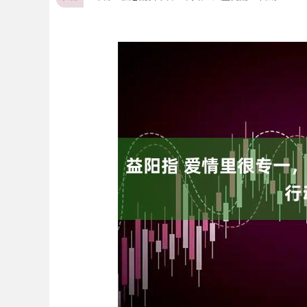
深证成指
14208.90
.59
0.43%
64.69
0.