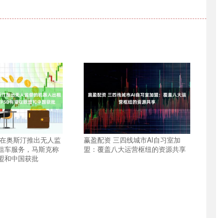
拉在奥斯汀推出无人监
赢盈配资 三四线城市AI自习室加
租车服务，马斯克称
盟：覆盖八大运营枢纽的资源共享
欧盟和中国获批