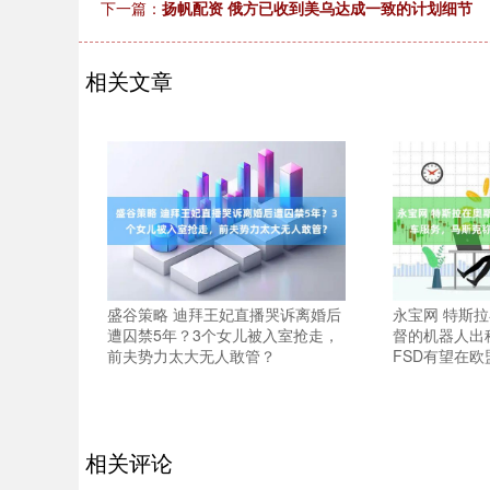
下一篇：
扬帆配资 俄方已收到美乌达成一致的计划细节
相关文章
盛谷策略 迪拜王妃直播哭诉离婚后
永宝网 特斯
遭囚禁5年？3个女儿被入室抢走，
督的机器人出
前夫势力太大无人敢管？
FSD有望在
相关评论