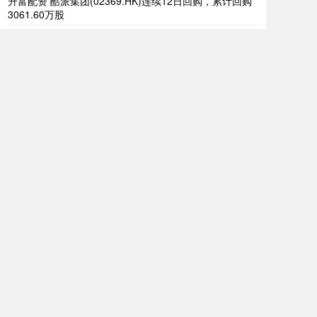
升富配资 酷派集团(02369.HK)连续12日回购，累计回购
3061.60万股