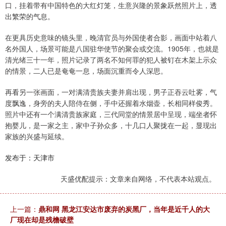
口，挂着带有中国特色的大红灯笼，生意兴隆的景象跃然照片上，透
出繁荣的气息。
在更具历史意味的镜头里，晚清官员与外国使者合影，画面中站着八
名外国人，场景可能是八国驻华使节的聚会或交流。1905年，也就是
清光绪三十一年，照片记录了两名不知何罪的犯人被钉在木架上示众
的情景，二人已是奄奄一息，场面沉重而令人深思。
再看另一张画面，一对满清贵族夫妻并肩出现，男子正吞云吐雾，气
度飘逸，身旁的夫人陪侍在侧，手中还握着水烟壶，长相同样俊秀。
照片中还有一个满清贵族家庭，三代同堂的情景居中呈现，端坐者怀
抱婴儿，是一家之主，家中子孙众多，十几口人聚拢在一起，显现出
家族的兴盛与延续。
发布于：天津市
天盛优配提示：文章来自网络，不代表本站观点。
上一篇：
鼎和网 黑龙江安达市废弃的炭黑厂，当年是近千人的大
厂现在却是残檐破壁