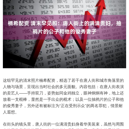
这组罕见的清末照片楠希配资，精选了若干在唐人街和城市角落里的
人物与场景，呈现出当时社会的多元面貌。内容包括：在唐人街表演
的卖艺人——手持双刀，姿势如同金鸡独立，眼神炯炯有神，地上还
放着一支棍棒，显然是一手出众的棍术；以及一位抽鸦片的公子和他
的俊秀妻子，另外还有被标注为“正在受刑示众”的两名罪犯，情景耐
人遐想。
在街头的镜头里，唐人街的一位满清贵妇身着华美装束，虽然与周围