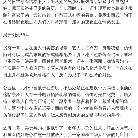
人的日常穿着格格不入，但从她的气质和服饰看，家庭条件显然很
好，属于富裕或显贵的阶层。与此同时，街上还出现两位身着清式服
装的富家子弟，旁边站着一位戴西式礼帽的男孩，显示出西式时尚正
在潜移默化地进入人们的日常穿着，服饰的变化正在悄然发生。
展开剩余69%
另有一幕，是在唐人街卖艺的场景：艺人手持双刀，身姿稳健，仿佛
随时可以完成高难度的招式楠希配资，脚下地面还散落着棍棒，显出
他不只是刀法高明，同时也擅长棍术。还有一张画面，满清贵妇与一
位底层外国人擦肩而过；两人所穿着的服饰风格差异很大，但在这条
街上并不显得彼此格格不入，反而形成了一种独特的对比。
公园里，几个中国孩子在游玩，不远处是正在建设中的高楼，眼前的
这幅景象让人有一种电影拍摄现场的错觉，仿佛时光在此交汇。唐人
街一家华人自营的店铺门前，聚集着一群留着长辫、戴着礼帽的华
人，两个小孩在店前玩耍，而靠后的一个小女孩穿着看起来很现代，
仿佛跨越了时空的界线，让人感受到历史的交错与时尚的并行。
还有一幕，卖玩具的小贩吸引了一名华人小孩的注意，商品的诱惑力
和孩童的好奇心在这一刻被放大。另一家同样由华人经营的商店门