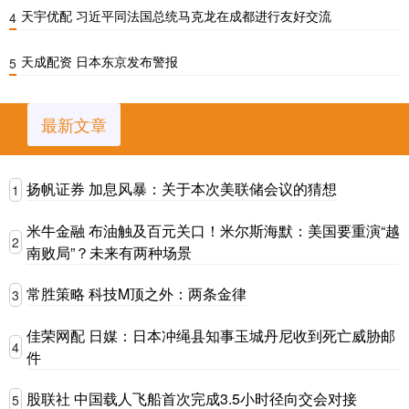
天宇优配 习近平同法国总统马克龙在成都进行友好交流
4
天成配资 日本东京发布警报
5
最新文章
扬帆证券 加息风暴：关于本次美联储会议的猜想
1
米牛金融 布油触及百元关口！米尔斯海默：美国要重演“越
2
南败局”？未来有两种场景
常胜策略 科技M顶之外：两条金律
3
佳荣网配 日媒：日本冲绳县知事玉城丹尼收到死亡威胁邮
4
件
股联社 中国载人飞船首次完成3.5小时径向交会对接
5