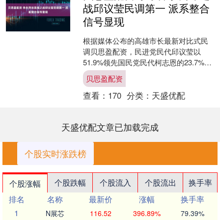
战邱议莹民调第一 派系整合
信号显现
根据媒体公布的高雄市长最新对比式民
调贝思盈配资，民进党民代邱议莹以
51.9%领先国民党民代柯志恩的23.7%；
民进党民代赖瑞隆以50.4%领先柯志恩的
贝思盈配资
23.1%....
查看：
170
分类：
天盛优配
天盛优配文章已加载完成
个股实时涨跌榜
个股跌幅
个股流入
个股流出
换手率
个股涨幅
排名
名称
最新价
涨幅
换手率
1
N展芯
116.52
396.89%
79.39%