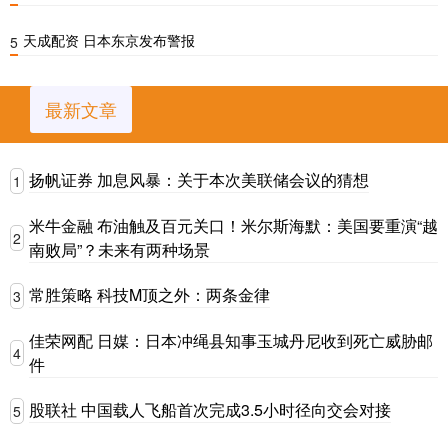
天成配资 日本东京发布警报
5
最新文章
扬帆证券 加息风暴：关于本次美联储会议的猜想
1
米牛金融 布油触及百元关口！米尔斯海默：美国要重演“越
2
南败局”？未来有两种场景
常胜策略 科技M顶之外：两条金律
3
佳荣网配 日媒：日本冲绳县知事玉城丹尼收到死亡威胁邮
4
件
股联社 中国载人飞船首次完成3.5小时径向交会对接
5