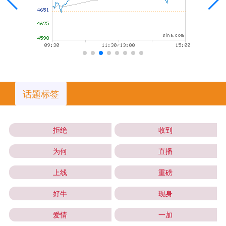
话题标签
拒绝
收到
为何
直播
上线
重磅
好牛
现身
爱情
一加