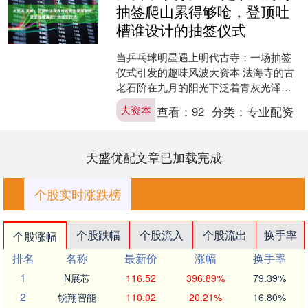
抽签爬山累得够呛，登顶吐
槽谁设计的抽签仪式
当乒乓球明星遇上明代古寺：一场抽签
仪式引发的趣味风波大资本 法海寺的古
老石阶在九月的阳光下泛着青灰光泽，
50级明代台阶静静等待着现代运动员的
大资本
查看：
92
分类：
专业配资
造访。王楚钦扶着膝盖....
天盛优配文章已加载完成
个股实时涨跌榜
个股跌幅
个股流入
个股流出
换手率
个股涨幅
排名
名称
最新价
涨幅
换手率
1
N展芯
116.52
396.89%
79.39%
2
锐翔智能
110.02
20.21%
16.80%