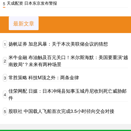
天成配资 日本东京发布警报
5
最新文章
扬帆证券 加息风暴：关于本次美联储会议的猜想
1
米牛金融 布油触及百元关口！米尔斯海默：美国要重演“越
2
南败局”？未来有两种场景
常胜策略 科技M顶之外：两条金律
3
佳荣网配 日媒：日本冲绳县知事玉城丹尼收到死亡威胁邮
4
件
股联社 中国载人飞船首次完成3.5小时径向交会对接
5