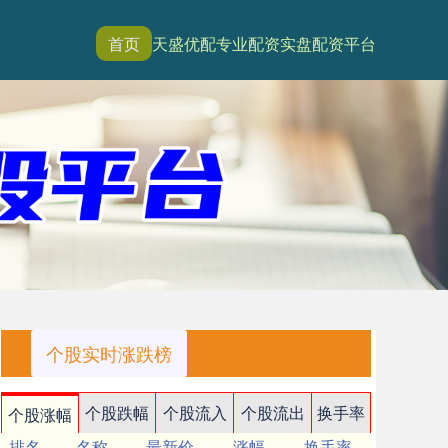
首页
天盛优配
专业配资
实盘配资平台
个股实时涨跌榜
个股跌幅
个股流入
个股流出
换手率
个股涨幅
排名
名称
最新价
涨幅
换手率