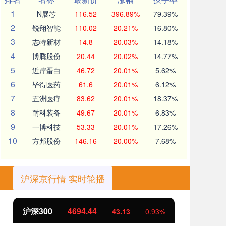
1
N展芯
116.52
396.89%
79.39%
2
锐翔智能
110.02
20.21%
16.80%
3
志特新材
14.8
20.03%
14.18%
4
博腾股份
20.44
20.02%
14.77%
5
近岸蛋白
46.72
20.01%
5.62%
6
毕得医药
61.6
20.01%
6.12%
7
五洲医疗
83.62
20.01%
18.37%
8
耐科装备
49.67
20.01%
6.83%
9
一博科技
53.33
20.01%
17.26%
10
方邦股份
146.16
20.00%
7.68%
沪深京行情 实时轮播
沪深300
4694.44
北
43.13
0.93%