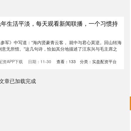
晚年生活平淡，每天观看新闻联播，一个习惯持
参军》中写道：“海内贤豪青云客， 就中与君心莫逆。回山转海
倒意无所惜。”这几句诗，恰如其分地描述了汪东兴与毛主席之
配资APP下载
日期：11-30
查看：
133
分类：
实盘配资平台
文章已加载完成
深证成指
14311.01
02%
200.89
1.42%