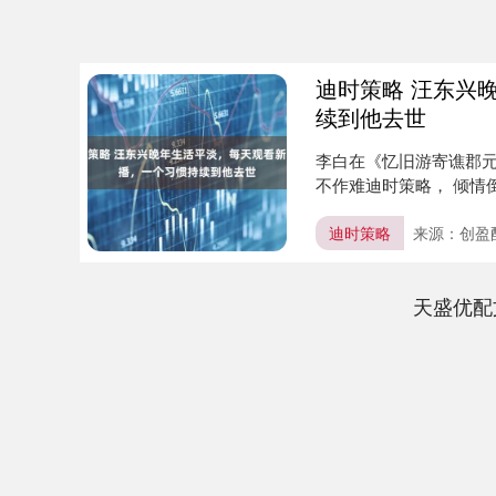
迪时策略 汪东兴
续到他去世
李白在《忆旧游寄谯郡元
不作难迪时策略， 倾情
间....
迪时策略
来源：创盈
天盛优配
上证指数
3940.04
.40
2.13%
39.68
1.