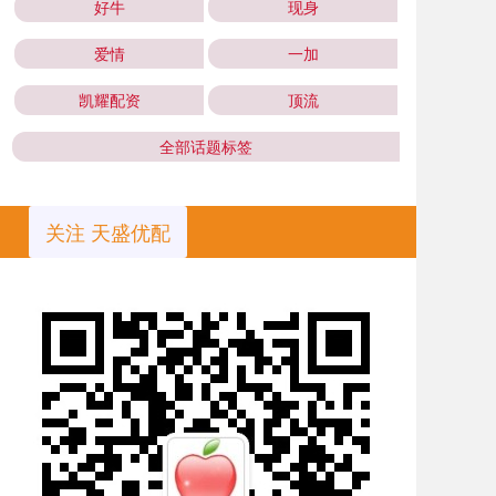
好牛
现身
爱情
一加
凯耀配资
顶流
全部话题标签
关注 天盛优配