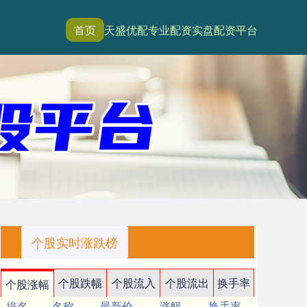
首页
天盛优配
专业配资
实盘配资平台
个股实时涨跌榜
个股跌幅
个股流入
个股流出
换手率
个股涨幅
排名
名称
最新价
涨幅
换手率