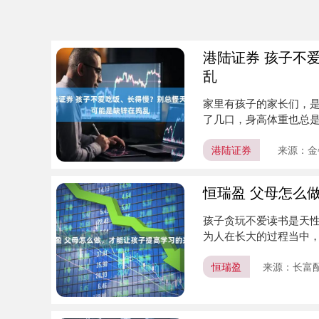
港陆证券 孩子不
乱
家里有孩子的家长们，是
了几口，身高体重也总
太热....
港陆证券
来源：金
恒瑞盈 父母怎么
孩子贪玩不爱读书是天
为人在长大的过程当中
系列动作....
恒瑞盈
来源：长富
上证指数
3940.04
.40
2.13%
39.68
1.