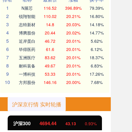
1
N展芯
116.52
396.89%
79.39%
2
锐翔智能
110.02
20.21%
16.80%
3
志特新材
14.8
20.03%
14.18%
4
博腾股份
20.44
20.02%
14.77%
5
近岸蛋白
46.72
20.01%
5.62%
6
毕得医药
61.6
20.01%
6.12%
7
五洲医疗
83.62
20.01%
18.37%
8
耐科装备
49.67
20.01%
6.83%
9
一博科技
53.33
20.01%
17.26%
10
方邦股份
146.16
20.00%
7.68%
沪深京行情 实时轮播
沪深300
4694.44
北
43.13
0.93%