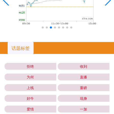
话题标签
拒绝
收到
为何
直播
上线
重磅
好牛
现身
爱情
一加