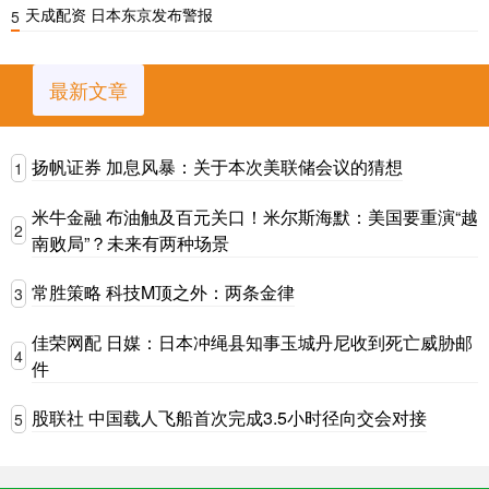
天成配资 日本东京发布警报
5
最新文章
扬帆证券 加息风暴：关于本次美联储会议的猜想
1
米牛金融 布油触及百元关口！米尔斯海默：美国要重演“越
2
南败局”？未来有两种场景
常胜策略 科技M顶之外：两条金律
3
佳荣网配 日媒：日本冲绳县知事玉城丹尼收到死亡威胁邮
4
件
股联社 中国载人飞船首次完成3.5小时径向交会对接
5