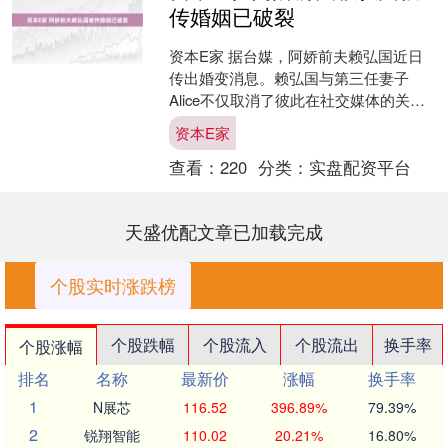
传婚姻已破裂
资本E家 据台媒，阿娇前夫赖弘国近日
传出婚变消息。赖弘国与第三任妻子
Alice不仅取消了彼此在社交媒体的关
注，Alice还删除了所有与赖弘国有关的
资本E家
照片。据悉，两....
查看：
220
分类：
实盘配资平台
天盛优配文章已加载完成
个股实时涨跌榜
个股跌幅
个股流入
个股流出
换手率
个股涨幅
排名
名称
最新价
涨幅
换手率
1
N展芯
116.52
396.89%
79.39%
2
锐翔智能
110.02
20.21%
16.80%