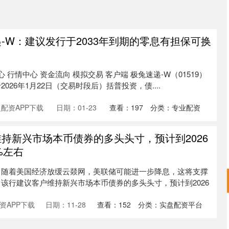
-W：建议发行于2033年到期的零息有担保可换
 行情中心 资金流向 模拟交易 客户端 极兔速递-W（01519）
026年1月22日（交易时段后）括普投资，债....
配资APP下载
日期：01-23
查看：
197
分类：
专业配资
维持新兴市场本币债券的多头头寸，预计到2026
%左右
，随着美国经济放缓云燚网，美联储可能进一步降息，这将支撑
该行建议客户维持新兴市场本币债券的多头头寸，预计到2026
资APP下载
日期：11-28
查看：
152
分类：
实盘配资平台
深证成指
14311.01
02%
200.89
1.42%