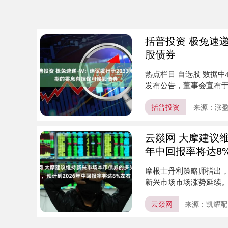
括普投资 极兔速递
股债券
热点栏目 自选股 数据中心
发布公告，董事会宣布于2
括普投资
来源：涨盈
云燚网 大摩建议
年中回报率将达8
摩根士丹利策略师指出
新兴市场市场涨势延续。
年中....
云燚网
来源：凯耀配
上证指数
3940.04
.40
2.13%
39.68
1.