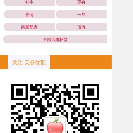
好牛
现身
爱情
一加
凯耀配资
顶流
全部话题标签
关注 天盛优配