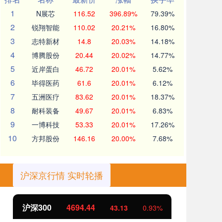
1
N展芯
116.52
396.89%
79.39%
2
锐翔智能
110.02
20.21%
16.80%
3
志特新材
14.8
20.03%
14.18%
4
博腾股份
20.44
20.02%
14.77%
5
近岸蛋白
46.72
20.01%
5.62%
6
毕得医药
61.6
20.01%
6.12%
7
五洲医疗
83.62
20.01%
18.37%
8
耐科装备
49.67
20.01%
6.83%
9
一博科技
53.33
20.01%
17.26%
10
方邦股份
146.16
20.00%
7.68%
沪深京行情 实时轮播
沪深300
4694.44
北
43.13
0.93%