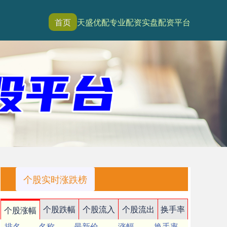
首页
天盛优配
专业配资
实盘配资平台
个股实时涨跌榜
个股跌幅
个股流入
个股流出
换手率
个股涨幅
排名
名称
最新价
涨幅
换手率