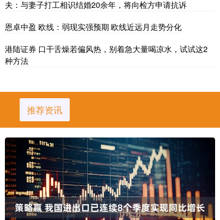
夫：与妻子打工相识结婚20余年，将向检方申请抗诉
恩卓中盈 欧线：弱现实强预期 欧线近远月走势分化
港陆证券 口干舌燥若偏风热，别着急大量喝凉水，试试这2
种方法
推荐资讯