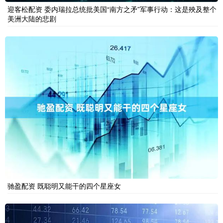
迎客松配资 委内瑞拉总统批美国“南方之矛”军事行动：这是殃及整个
美洲大陆的悲剧
驰盈配资 既聪明又能干的四个星座女