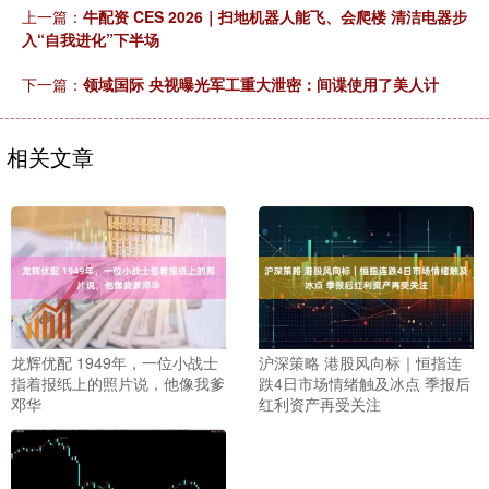
上一篇：
牛配资 CES 2026｜扫地机器人能飞、会爬楼 清洁电器步
入“自我进化”下半场
下一篇：
领域国际 央视曝光军工重大泄密：间谍使用了美人计
相关文章
龙辉优配 1949年，一位小战士
沪深策略 港股风向标｜恒指连
指着报纸上的照片说，他像我爹
跌4日市场情绪触及冰点 季报后
邓华
红利资产再受关注