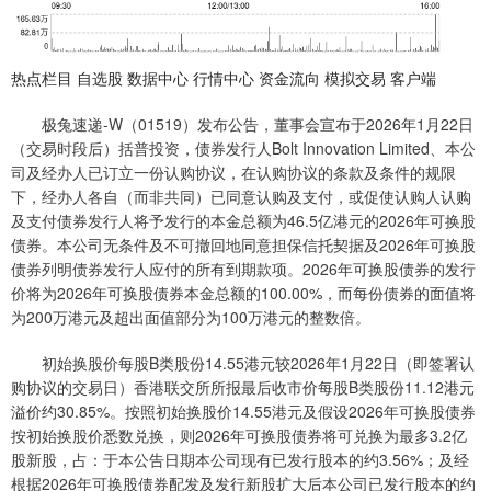
热点栏目 自选股 数据中心 行情中心 资金流向 模拟交易 客户端
极兔速递-W（01519）发布公告，董事会宣布于2026年1月22日
（交易时段后）括普投资，债券发行人Bolt Innovation Limited、本公
司及经办人已订立一份认购协议，在认购协议的条款及条件的规限
下，经办人各自（而非共同）已同意认购及支付，或促使认购人认购
及支付债券发行人将予发行的本金总额为46.5亿港元的2026年可换股
债券。本公司无条件及不可撤回地同意担保信托契据及2026年可换股
债券列明债券发行人应付的所有到期款项。2026年可换股债券的发行
价将为2026年可换股债券本金总额的100.00%，而每份债券的面值将
为200万港元及超出面值部分为100万港元的整数倍。
初始换股价每股B类股份14.55港元较2026年1月22日（即签署认
购协议的交易日）香港联交所所报最后收市价每股B类股份11.12港元
溢价约30.85%。按照初始换股价14.55港元及假设2026年可换股债券
按初始换股价悉数兑换，则2026年可换股债券将可兑换为最多3.2亿
股新股，占：于本公告日期本公司现有已发行股本的约3.56%；及经
根据2026年可换股债券配发及发行新股扩大后本公司已发行股本的约