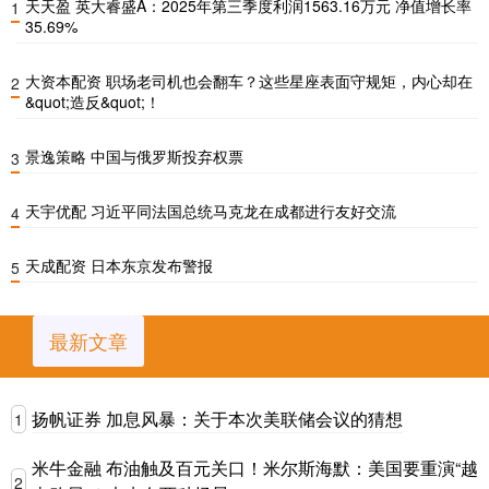
天天盈 英大睿盛A：2025年第三季度利润1563.16万元 净值增长率
1
35.69%
大资本配资 职场老司机也会翻车？这些星座表面守规矩，内心却在
2
&quot;造反&quot;！
景逸策略 中国与俄罗斯投弃权票
3
天宇优配 习近平同法国总统马克龙在成都进行友好交流
4
天成配资 日本东京发布警报
5
最新文章
扬帆证券 加息风暴：关于本次美联储会议的猜想
1
米牛金融 布油触及百元关口！米尔斯海默：美国要重演“越
2