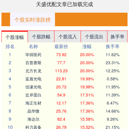
天盛优配文章已加载完成
个股实时涨跌榜
个股跌幅
个股流入
个股流出
换手率
个股涨幅
排名
名称
最新价
涨幅
换手率
1
毕得医药
73.92
20.00%
11.62%
2
百普赛斯
77.7
20.00%
23.31%
3
北方长龙
113.23
20.00%
12.25%
4
蓝盾光电
22.81
19.99%
0.58%
5
信濠光电
20.72
19.98%
11.95%
6
近岸蛋白
54.9
17.51%
11.39%
7
海正生材
12.17
17.36%
6.47%
8
晶华微
25.76
17.36%
14.66%
9
海达尔
82.4
15.58%
9.26%
10
科力装备
26.79
15.52%
21.15%