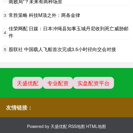
南败局”？未来有两种场景
常胜策略 科技M顶之外：两条金律
3
佳荣网配 日媒：日本冲绳县知事玉城丹尼收到死亡威胁邮
4
件
股联社 中国载人飞船首次完成3.5小时径向交会对接
5
天盛优配
专业配资
实盘配资平台
友情链接：
Powered by
天盛优配
RSS地图
HTML地图