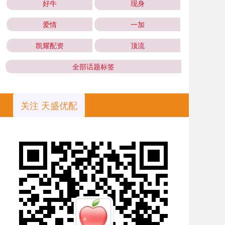
好牛
现身
爱情
一加
凯耀配资
顶流
全部话题标签
关注 天盛优配