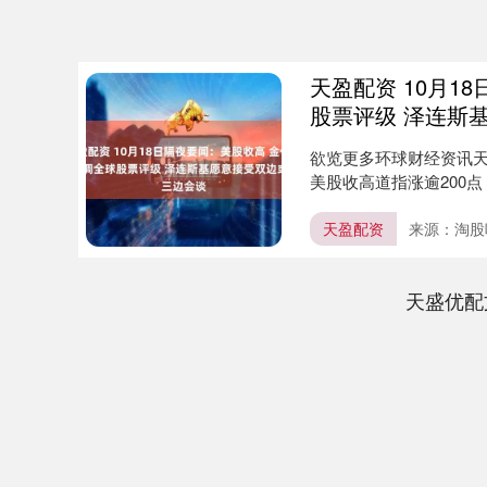
天盈配资 10月1
股票评级 泽连斯
欲览更多环球财经资讯天盈
美股收高道指涨逾200点，
天盈配资
来源：淘股
天盛优配
上证指数
3940.04
.40
2.13%
39.68
1.