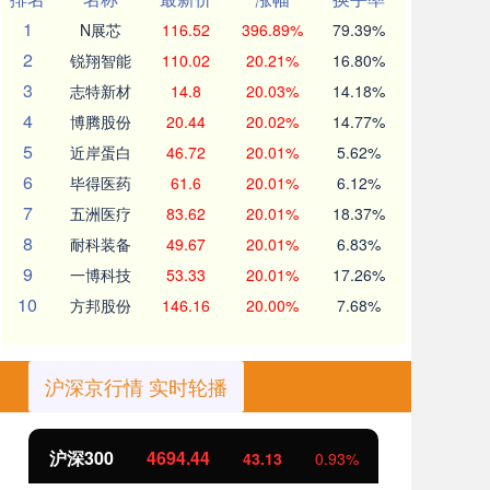
1
N展芯
116.52
396.89%
79.39%
2
锐翔智能
110.02
20.21%
16.80%
3
志特新材
14.8
20.03%
14.18%
4
博腾股份
20.44
20.02%
14.77%
5
近岸蛋白
46.72
20.01%
5.62%
6
毕得医药
61.6
20.01%
6.12%
7
五洲医疗
83.62
20.01%
18.37%
8
耐科装备
49.67
20.01%
6.83%
9
一博科技
53.33
20.01%
17.26%
10
方邦股份
146.16
20.00%
7.68%
沪深京行情 实时轮播
沪深300
4694.44
北
43.13
0.93%