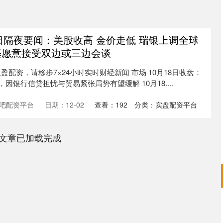
8日隔夜要闻：美股收高 金价走低 瑞银上调全球
基愿意接受双边或三边会谈
配资，请移步7×24小时实时财经新闻 市场 10月18日收盘：
因银行信贷担忧与贸易紧张局势有望缓解 10月18....
吧配资平台
日期：12-02
查看：
192
分类：
实盘配资平台
文章已加载完成
深证成指
14311.01
02%
200.89
1.42%