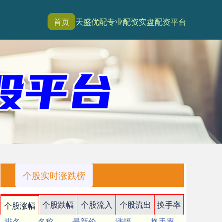
首页
天盛优配
专业配资
实盘配资平台
个股实时涨跌榜
个股跌幅
个股流入
个股流出
换手率
个股涨幅
排名
名称
最新价
涨幅
换手率