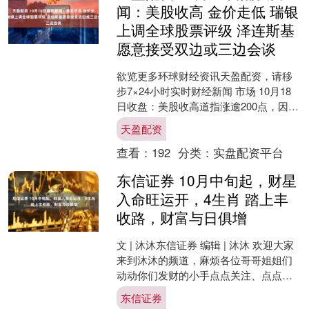
闻：美股收高 金价走低 瑞银
上调全球股票评级 泽连斯基
愿意接受双边或三边会谈
欲览更多环球财经资讯天盈配资，请移
步7×24小时实时财经新闻 市场 10月18
日收盘：美股收高道指涨逾200点，因银
行信贷担忧与贸易紧张局势有望缓解 10
天盈配资
月18....
查看：
192
分类：
实盘配资平台
东信证券 10月中旬起，财星
入命旺运开，4生肖 踏上丰
收路，财富与日俱增
文 | 沐沐东信证券 编辑 | 沐沐 欢迎大家
来到沐沐的频道，麻烦各位哥哥姐姐们
动动你们发财的小手点点关注、点点
赞、评论转发，谢谢大家！沐沐在这里
东信证券
祝大家财源滚滚....