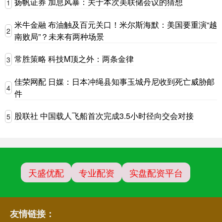
扬帆证券 加息风暴：关于本次美联储会议的猜想
1
米牛金融 布油触及百元关口！米尔斯海默：美国要重演“越
2
南败局”？未来有两种场景
常胜策略 科技M顶之外：两条金律
3
佳荣网配 日媒：日本冲绳县知事玉城丹尼收到死亡威胁邮
4
件
股联社 中国载人飞船首次完成3.5小时径向交会对接
5
天盛优配
专业配资
实盘配资平台
友情链接：